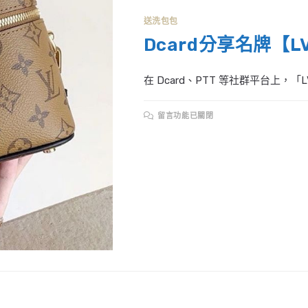
送洗包包
Dcard分享名牌【
在 Dcard、PTT 等社群平台上，「L
在
留言功能已關閉
〈DCARD
分
享
名
牌
【LV
包
包】
送
洗
價
格
(錢)
怎
麼
算？〉
中