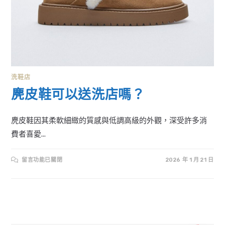
洗鞋店
麂皮鞋可以送洗店嗎？
麂皮鞋因其柔軟細緻的質感與低調高級的外觀，深受許多消
費者喜愛...
在
留言功能已關閉
2026 年 1 月 21 日
〈麂
皮
鞋
可
以
送
洗
店
嗎？〉
中