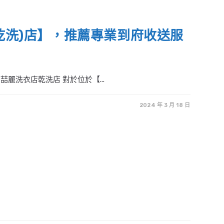
乾洗)店】，推薦專業到府收送服
麗洗衣店乾洗店 對於位於【...
2024 年 3 月 18 日