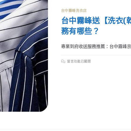
台中霧峰洗衣店
台中霧峰送【洗衣(
務有哪些？
專業到府收送服務推薦：台中霧峰京喆
在
留言功能已關閉
〈台
中
霧
峰
送
【洗
衣
(乾
洗)
店】，
推
薦
專
業
到
府
收
送