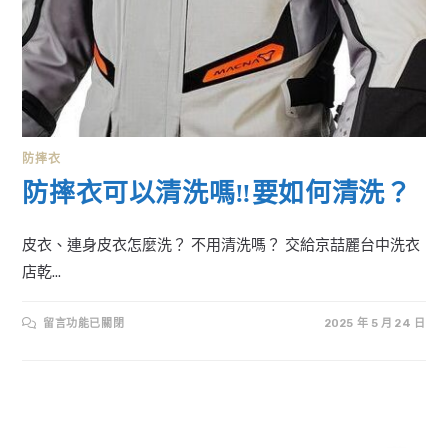
防摔衣
防摔衣可以清洗嗎‼️要如何清洗？
皮衣、連身皮衣怎麼洗？ 不用清洗嗎？ 交給京喆麗台中洗衣
店乾...
在
留言功能已關閉
2025 年 5 月 24 日
〈防
摔
衣
可
以
清
洗
嗎‼️
要