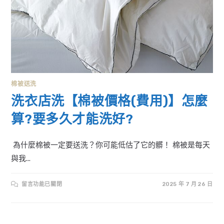
棉被送洗
洗衣店洗【棉被價格(費用)】怎麼
算?要多久才能洗好?
為什麼棉被一定要送洗？你可能低估了它的髒！ 棉被是每天
與我...
在
留言功能已關閉
2025 年 7 月 26 日
〈洗
衣
店
洗
【棉
被