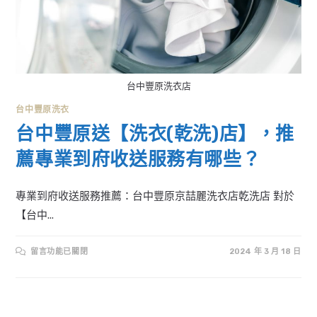
台中豐原洗衣店
台中豐原洗衣
台中豐原送【洗衣(乾洗)店】，推
薦專業到府收送服務有哪些？
專業到府收送服務推薦：台中豐原京喆麗洗衣店乾洗店 對於
【台中...
在
留言功能已關閉
2024 年 3 月 18 日
〈台
中
豐
原
送
【洗
衣