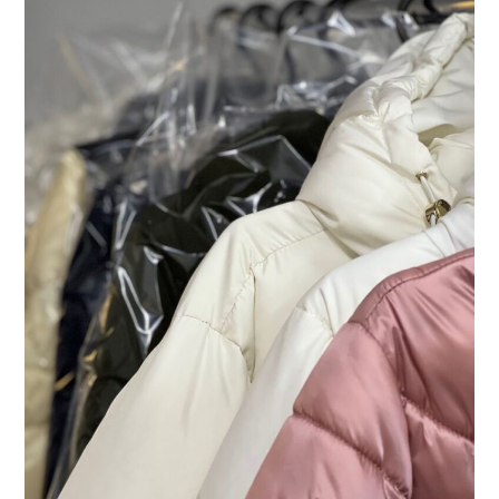
絨
外
套】
送
洗
要
注
意
的
事
項
有
哪
些？〉
中