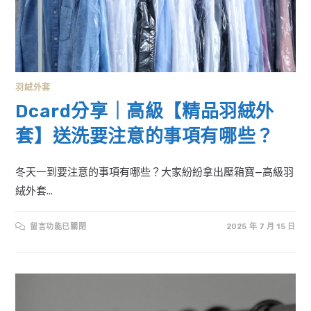
羽絨外套
Dcard分享｜高級【精品羽絨外
套】送洗要注意的事項有哪些？
冬天一到要注意的事項有哪些？大家紛紛拿出壓箱寶—高級羽
絨外套...
在
留言功能已關閉
2025 年 7 月 15 日
〈DCARD
分
享
｜
高
級
【精
品
羽