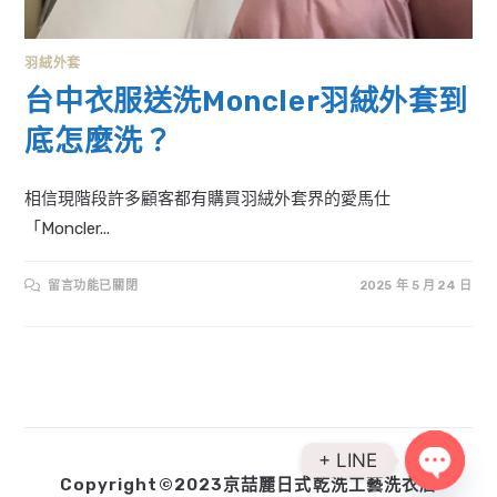
羽絨外套
台中衣服送洗Moncler羽絨外套到
底怎麼洗？
相信現階段許多顧客都有購買羽絨外套界的愛馬仕
「Moncler...
在
留言功能已關閉
2025 年 5 月 24 日
〈台
中
衣
服
送
洗
MONCLER
羽
絨
外
套
到
+ LINE
底
Copyright©2023京喆麗日式乾洗工藝洗衣店
怎