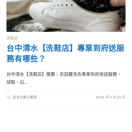
洗鞋店
台中清水【洗鞋店】專業到府送服
務有哪些？
台中清水【洗鞋店】推薦｜京喆麗洗衣專業到府收送服務，
球鞋、白...
在
留言功能已關閉
2026 年 5 月 25 日
〈台
中
清
水
【洗
鞋
店】
專
業