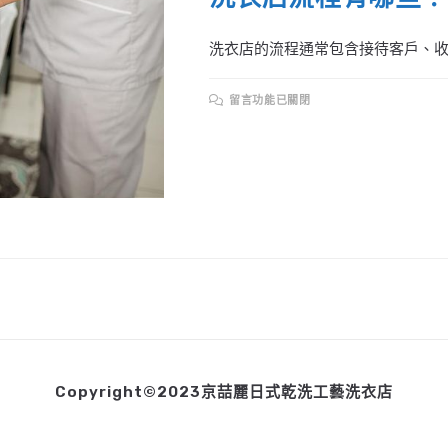
洗衣店的流程通常包含接待客戶、收取
在
留言功能已關閉
〈洗
衣
店
流
程
有
哪
些？〉
中
Copyright©2023京喆麗日式乾洗工藝洗衣店