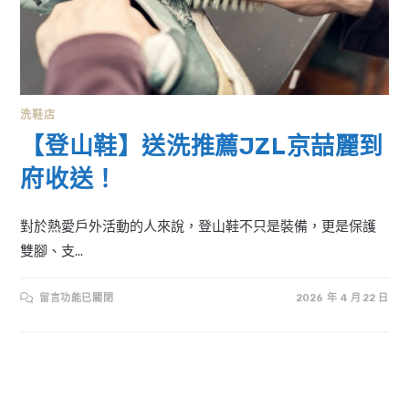
洗鞋店
【登山鞋】送洗推薦JZL京喆麗到
府收送！
對於熱愛戶外活動的人來說，登山鞋不只是裝備，更是保護
雙腳、支...
在
留言功能已關閉
2026 年 4 月 22 日
〈【登
山
鞋】
送
洗
推
薦
JZL
京