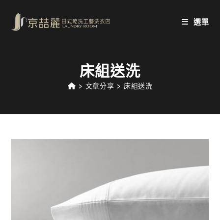
Skip
to
選單
content
床組送洗
>
文章分享
>
床組送洗