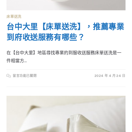
床單送洗
台中大里【床單送洗】，推薦專業
到府收送服務有哪些？
在【台中大里】地區尋找專業的到服收送服務床單送洗是一
件相當方...
在
留言功能已關閉
2024 年 4 月 24 日
〈台
中
大
里
【床
單
送
洗】，
推
薦
專
業
到
府