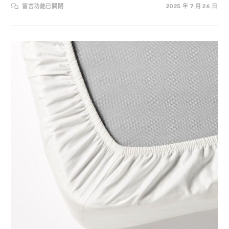
在
留言功能已關閉
2025 年 7 月 26 日
〈【床
組/
床
單
送
洗】
價
錢
(費
用)
怎
麼
算？〉
中