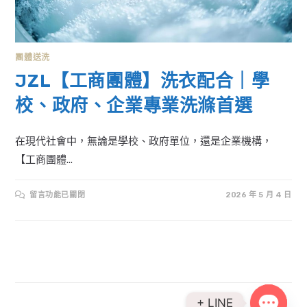
團體送洗
JZL【工商團體】洗衣配合｜學
校、政府、企業專業洗滌首選
在現代社會中，無論是學校、政府單位，還是企業機構，
【工商團體...
在
留言功能已關閉
2026 年 5 月 4 日
〈JZL【工
商
團
體】
洗
衣
配
合
｜
學
校、
政
+ LINE