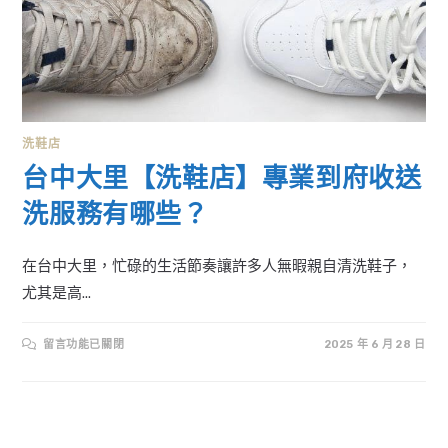
洗鞋店
台中大里【洗鞋店】專業到府收送
洗服務有哪些？
在台中大里，忙碌的生活節奏讓許多人無暇親自清洗鞋子，
尤其是高...
在
留言功能已關閉
2025 年 6 月 28 日
〈台
中
大
里
【洗
鞋
店】
專