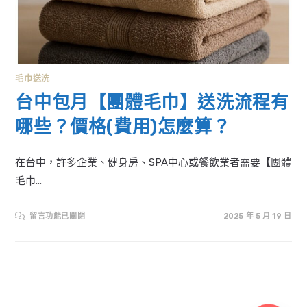
毛巾送洗
台中包月【團體毛巾】送洗流程有
哪些？價格(費用)怎麼算？
在台中，許多企業、健身房、SPA中心或餐飲業者需要【團體
毛巾...
在
留言功能已關閉
2025 年 5 月 19 日
〈台
中
包
月
【團
體
毛
巾】
送
洗