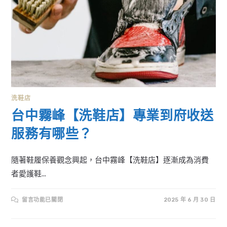
洗鞋店
台中霧峰【洗鞋店】專業到府收送
服務有哪些？
隨著鞋履保養觀念興起，台中霧峰【洗鞋店】逐漸成為消費
者愛護鞋...
在
留言功能已關閉
2025 年 6 月 30 日
〈台
中
霧
峰