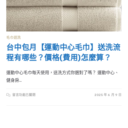
毛巾送洗
台中包月【運動中心毛巾】送洗流
程有哪些？價格(費用)怎麼算？
運動中心毛巾每天使用，送洗方式你選對了嗎？ 運動中心、
健身房...
在
留言功能已關閉
2025 年 6 月 9 日
〈台
中
包
月
【運
動
中
心