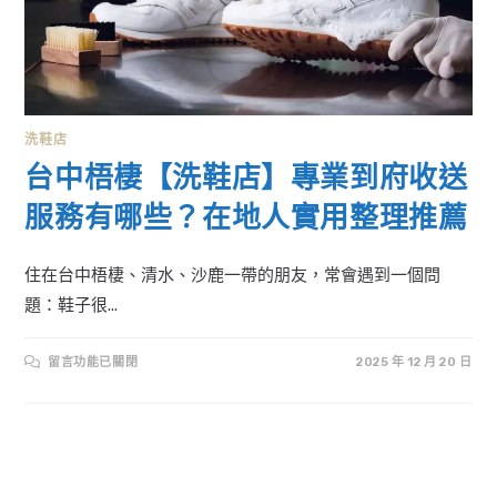
洗鞋店
台中梧棲【洗鞋店】專業到府收送
服務有哪些？在地人實用整理推薦
住在台中梧棲、清水、沙鹿一帶的朋友，常會遇到一個問
題：鞋子很...
在
留言功能已關閉
2025 年 12 月 20 日
〈台
中
梧
棲
【洗
鞋
店】
專
業