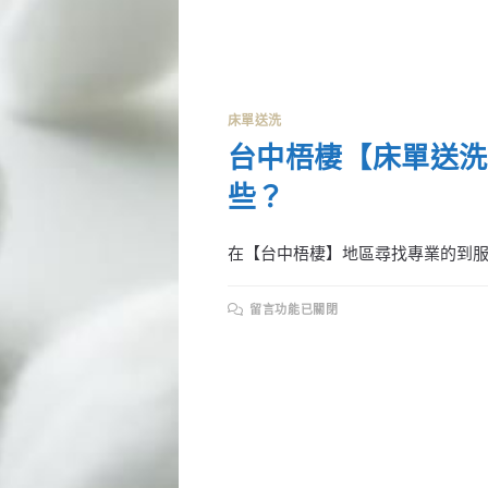
床單送洗
台中梧棲【床單送洗
些？
在【台中梧棲】地區尋找專業的到服收
在
留言功能已關閉
〈台
中
梧
棲
【床
單
送
洗】，
推
薦
專
業