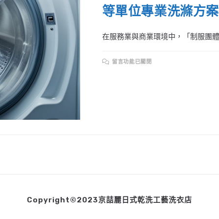
等單位專業洗滌方案
在服務業與商業環境中，「制服團體」
在
留言功能已關閉
〈JZL【制
服
團
體】
送
洗
配
合
｜
百
貨
公
司、
餐
廳、
銀
行
等
單
位
專
Copyright©2023京喆麗日式乾洗工藝洗衣店
業
洗
滌