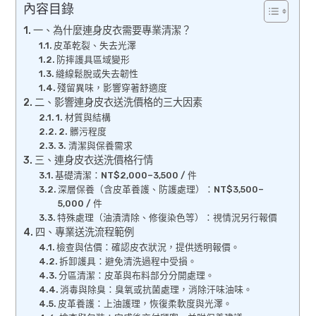
內容目錄
一、為什麼連身皮衣需要專業清潔？
皮革乾裂、失去光澤
防摔護具區域變形
縫線鬆脫或失去韌性
殘留異味，影響穿著舒適度
二、影響連身皮衣送洗價格的三大因素
1. 材質與結構
2. 髒污程度
3. 清潔與保養需求
三、連身皮衣送洗價格行情
基礎清潔：NT$2,000–3,500 / 件
深層保養（含皮革養護、防護處理）：NT$3,500–
5,000 / 件
特殊處理（油漬清除、修復染色等）：視情況另行報價
四、專業送洗流程範例
檢查與估價：確認皮衣狀況，提供透明報價。
拆卸護具：避免清洗過程中受損。
分區清潔：皮革與布料部分分開處理。
消毒與除臭：臭氧或抗菌處理，消除汗味油味。
皮革養護：上油護理，恢復柔軟度與光澤。