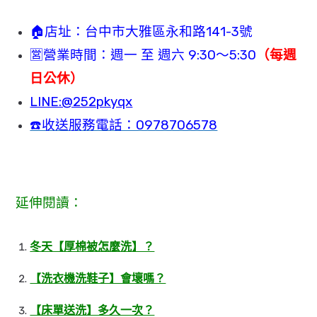
🏠店址：台中市大雅區永和路141-3號
🈺️營業時間：週一 至 週六 9:30～5:30
（每週
日公休）
LINE:@252pkyqx
☎️收送服務電話：0978706578
延伸閱讀：
冬天【厚棉被怎麼洗】？
【洗衣機洗鞋子】會壞嗎？
【床單送洗】多久一次？