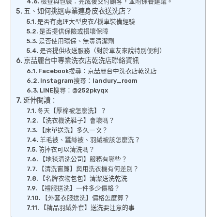
檢查與包裝：完成後交付顧客，並附保養建議。
五、如何挑選專業連身皮衣送洗店？
是否有處理大型皮衣/機車裝備經驗
是否提供保險或損壞保障
是否使用環保、無毒清潔劑
是否提供收送服務（對於車友來說特別便利）
京喆麗台中專業洗衣店乾洗店聯絡資訊
Facebook搜尋：京喆麗台中洗衣店乾洗店
Instagram搜尋：landury_room
LINE搜尋：@252pkyqx
延伸閱讀：
冬天【厚棉被怎麼洗】？
【洗衣機洗鞋子】會壞嗎？
【床單送洗】多久一次？
羊毛被、蠶絲被、羽絨被該怎麼洗？
防摔衣可以清洗嗎？
【地毯清洗公司】服務有哪些？
【清洗窗簾】與用洗衣機有何差別？
【名牌衣物包包】清潔送洗乾洗
【禮服送洗】一件多少價格？
【外套衣服送洗】價格怎麼算？
【精品羽絨外套】送洗要注意的事