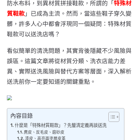
防水布料，到異材質拼接鞋款，所謂的「
特殊材
質鞋款
」
已成為主流。然而，當這些鞋子穿久變
髒，
許多人心中都會浮現同一個疑問：特殊材質
鞋款可以送洗店嗎？
看似簡單的清洗問題，其實背後隱藏不少風險與
誤區。
這篇文章將從材質分類、洗衣店能力差
異、
實際送洗風險與替代方案等層面，
深入解析
送洗前你一定要知道的關鍵重點。
內容目錄
什麼是「特殊材質鞋款」？先釐清定義再談送洗
麂皮、反毛皮、磨砂皮
漆皮、高亮面塗層皮革