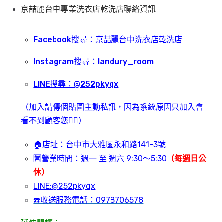
京喆麗台中專業洗衣店乾洗店聯絡資訊
Facebook搜尋：京喆麗台中洗衣店乾洗店
Instagram搜尋：landury_room
LINE搜尋：@252pkyqx
（加入請傳個貼圖主動私訊，因為系統原因只加入會
看不到顧客您🙇‍♂️）
🏠店址：台中市大雅區永和路141-3號
🈺️營業時間：週一 至 週六 9:30～5:30
（每週日公
休）
LINE:@252pkyqx
☎️收送服務電話：0978706578