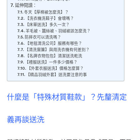
延伸閱讀：
冬天【厚棉被怎麼洗】？
【洗衣機洗鞋子】會壞嗎？
【床單送洗】多久一次？
羊毛被、蠶絲被、羽絨被該怎麼洗？
防摔衣可以清洗嗎？
【地毯清洗公司】服務有哪些？
【清洗窗簾】與用洗衣機有何差別？
【名牌衣物包包】清潔送洗乾洗
【禮服送洗】一件多少價格？
【外套衣服送洗】價格怎麼算？
【精品羽絨外套】送洗要注意的事
什麼是「特殊材質鞋款」？先釐清定
義再談送洗