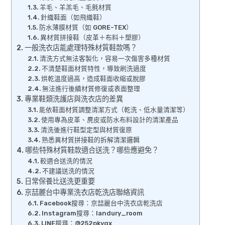
羊毛、羊羔毛、毛氈材質
針織鞋面（如飛織鞋）
防水薄膜材質（如 GORE-TEX）
異材質拼接鞋（皮革＋布料＋塑膠）
一般洗衣店能處理特殊材質鞋款嗎？
清洗方式無法客製化，容易一次傷害多種材質
不清楚鞋面材質特性，導致刷洗過度
烘乾溫度過高，造成鞋面收縮或脫膠
無法進行後續材質修復或表面整理
專業鞋類洗護店與洗衣店的差異
能依鞋面材質調整清潔方式（乾洗、低水量清潔等）
使用專為皮革、麂皮或防水布料設計的清潔產品
清洗後進行鞋型定型與材質復原
熟悉異材質拼接鞋的拆解清潔邏輯
哪些特殊材質鞋款適合送洗？哪些應避免？
較適合送洗的情況
不建議送洗的情況
日常保養比送洗更重要
京喆麗台中專業洗衣店乾洗店聯絡資訊
Facebook搜尋：京喆麗台中洗衣店乾洗店
Instagram搜尋：landury_room
LINE搜尋：@252pkyqx