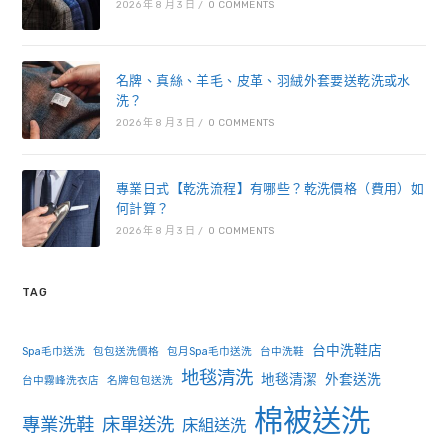
2026 年 8 月 3 日
/
0 COMMENTS
名牌、真絲、羊毛、皮革、羽絨外套要送乾洗或水
洗？
2026 年 8 月 3 日
/
0 COMMENTS
專業日式【乾洗流程】有哪些？乾洗價格（費用）如
何計算？
2026 年 8 月 3 日
/
0 COMMENTS
TAG
台中洗鞋店
Spa毛巾送洗
包包送洗價格
包月Spa毛巾送洗
台中洗鞋
地毯清洗
地毯清潔
外套送洗
台中霧峰洗衣店
名牌包包送洗
棉被送洗
專業洗鞋
床單送洗
床組送洗