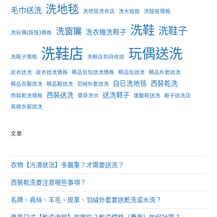
洗地毯
毛巾送洗
洗地毯洗衣店
洗大娃娃
洗娃娃價格
洗鞋
洗鞋子
洗窗簾
洗衣機洗鞋子
洗玩偶(娃娃)價格
洗鞋店
玩偶送洗
洗鞋子價格
洗鞋店到府收送
皮衣送洗
皮衣送洗價格
精品包包送洗價格
精品包送洗
精品外套送洗
自已洗地毯
西裝乾洗
精品衣服送洗
精品鞋送洗
羽絨外套送洗
西裝送洗
送洗鞋子
西裝乾洗價格
豐原洗衣
運動鞋送洗
鞋子送洗店
高級衣服送洗
文章
衣物【污漬狀況】多嚴重？才需要送洗？
西裝乾洗要注意哪些事項？
名牌、真絲、羊毛、皮革、羽絨外套要送乾洗或水洗？