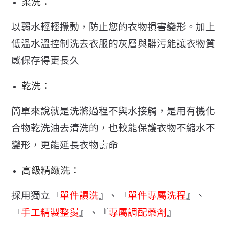
柔洗：
以弱水輕輕攪動，防止您的衣物損害變形。加上
低溫水溫控制洗去衣服的灰層與髒污能讓衣物質
感保存得更長久
乾洗：
簡單來說就是洗滌過程不與水接觸，是用有機化
合物乾洗油去清洗的，也較能保護衣物不縮水不
變形，更能延長衣物壽命
高級精緻洗：
採用獨立『
單件讀洗
』、『
單件專屬洗程
』、
『
手工精製整燙
』、『
專屬調配藥劑
』