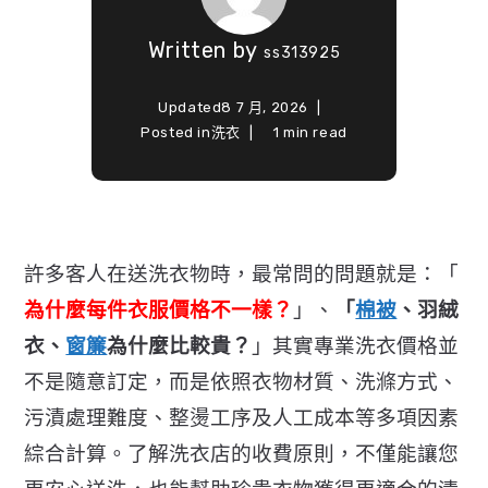
Written by
ss313925
Updated
8 7 月, 2026
Posted in
洗衣
1 min read
許多客人在送洗衣物時，最常問的問題就是：「
為什麼每件衣服價格不一樣？
」、
「
棉被
、羽絨
衣、
窗簾
為什麼比較貴？
」其實專業洗衣價格並
不是隨意訂定，
而是依照衣物材質、洗滌方式、
污漬處理難度、
整燙工序及人工成本等多項因素
綜合計算。了解洗衣店的收費原則，
不僅能讓您