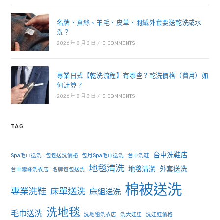
名牌、真絲、羊毛、皮革、羽絨外套要送乾洗或水
洗？
2026 年 8 月 3 日
/
0 COMMENTS
專業日式【乾洗流程】有哪些？乾洗價格（費用）如
何計算？
2026 年 8 月 3 日
/
0 COMMENTS
TAG
台中洗鞋店
Spa毛巾送洗
包包送洗價格
包月Spa毛巾送洗
台中洗鞋
地毯清洗
地毯清潔
外套送洗
台中霧峰洗衣店
名牌包包送洗
棉被送洗
專業洗鞋
床單送洗
床組送洗
洗地毯
毛巾送洗
洗地毯洗衣店
洗大娃娃
洗娃娃價格