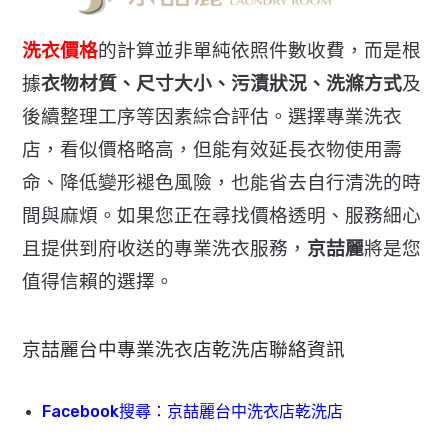
洗衣價格
的計算並非單純依照件數收費，而是根
據
衣物材質、
尺寸大小、污漬狀況、洗滌方式
及
後續整理工序等因素綜合評估。
選擇專業洗衣
店，看似價格略高，但能有效延長衣物使用壽
命、
降低變形褪色風險，也能省去自行清洗的時
間與麻煩。
如果您正在尋找價格透明、
服務細心
且提供到府收送的專業洗衣服務，
京喆麗
將是您
值得信賴的選擇。
京喆麗台中專業洗衣店乾洗店聯絡資訊
Facebook搜尋：京喆麗台中洗衣店乾洗店