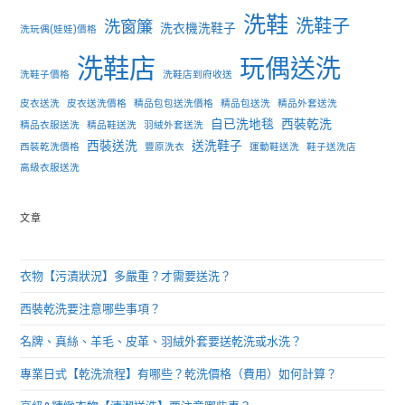
洗鞋
洗鞋子
洗窗簾
洗衣機洗鞋子
洗玩偶(娃娃)價格
洗鞋店
玩偶送洗
洗鞋子價格
洗鞋店到府收送
皮衣送洗
皮衣送洗價格
精品包包送洗價格
精品包送洗
精品外套送洗
自已洗地毯
西裝乾洗
精品衣服送洗
精品鞋送洗
羽絨外套送洗
西裝送洗
送洗鞋子
西裝乾洗價格
豐原洗衣
運動鞋送洗
鞋子送洗店
高級衣服送洗
文章
衣物【污漬狀況】多嚴重？才需要送洗？
西裝乾洗要注意哪些事項？
名牌、真絲、羊毛、皮革、羽絨外套要送乾洗或水洗？
專業日式【乾洗流程】有哪些？乾洗價格（費用）如何計算？