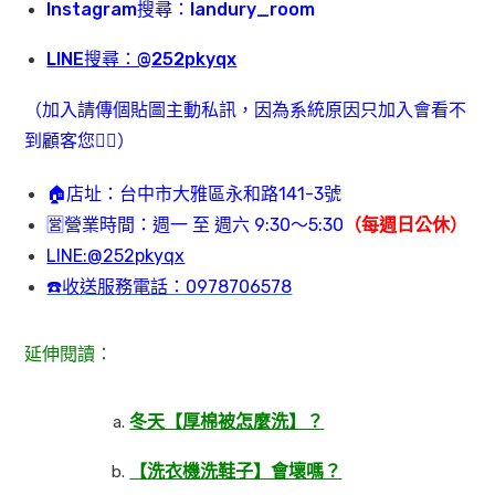
Instagram搜尋：landury_room
LINE搜尋：@252pkyqx
（加入請傳個貼圖主動私訊，因為系統原因只加入會看不
到顧客您🙇‍♂️）
🏠店址：台中市大雅區永和路141-3號
🈺️營業時間：週一 至 週六 9:30～5:30
（每週日公休）
LINE:@252pkyqx
☎️收送服務電話：0978706578
延伸閱讀：
冬天【厚棉被怎麼洗】？
【洗衣機洗鞋子】會壞嗎？