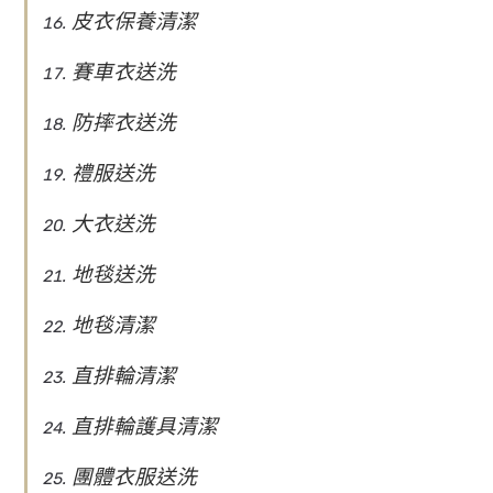
皮衣保養清潔
賽車衣送洗
防摔衣送洗
禮服送洗
大衣送洗
地毯送洗
地毯清潔
直排輪清潔
直排輪護具清潔
團體衣服送洗