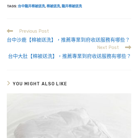
TAGS
:
台中龍井棉被送洗
,
棉被送洗
,
龍井棉被送洗
Previous Post
Read
台中沙鹿【棉被送洗】，推薦專業到府收送服務有哪些？
more
Next Post
台中大肚【棉被送洗】，推薦專業到府收送服務有哪些？
articles
YOU MIGHT ALSO LIKE