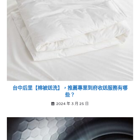
台中后里【棉被送洗】，推薦專業到府收送服務有哪
些？
2024 年 3 月 25 日