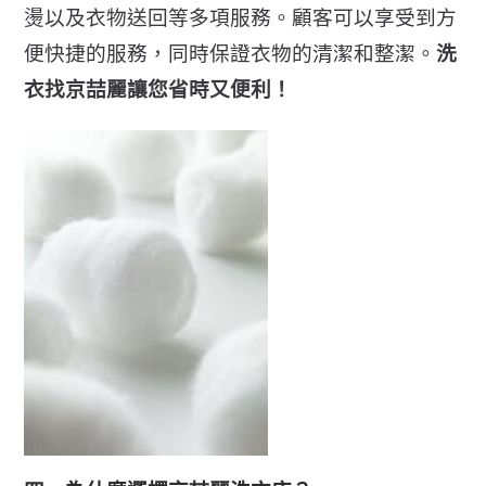
燙以及衣物送回等多項服務。顧客可以享受到方
便快捷的服務，同時保證衣物的清潔和整潔。
洗
衣找京喆麗讓您省時又便利！