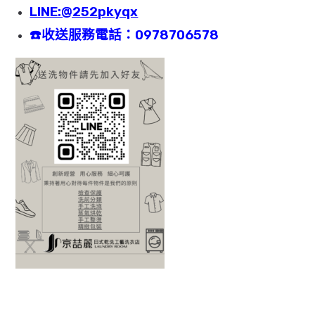
LINE:@252pkyqx
☎️收送服務電話：0978706578