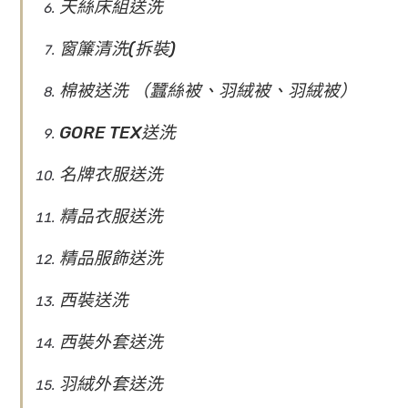
天絲床組送洗
窗簾清洗(拆裝)
棉被送洗 （蠶絲被、羽絨被、羽絨被）
GORE TEX送洗
名牌衣服送洗
精品衣服送洗
精品服飾送洗
西裝送洗
西裝外套送洗
羽絨外套送洗