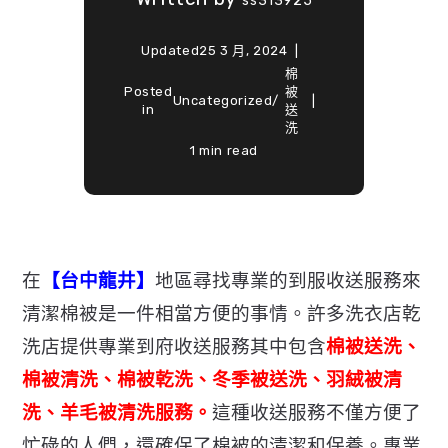
ss313925
Updated
25 3 月, 2024
棉
Posted
被
Uncategorized
/
in
送
洗
1 min read
在
【台中龍井】
地區尋找專業的到服收送服務來
清潔棉被是一件相當方便的事情。許多洗衣店乾
洗店提供專業到府收送服務其中包含
棉被送洗、
棉被清洗、棉被乾洗、冬季被送洗、羽絨被清
洗、羊毛被清洗服務。
這種收送服務不僅方便了
忙碌的人們，還確保了棉被的清潔和保養。專業