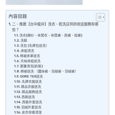
內容目錄
二、推薦【台中龍井】洗衣、乾洗店到府收送服務有哪
些？
洗衣(襯衫、休閒衣、休閒褲、西褲、短褲)
洗鞋
洗包 (名牌包送洗）
床組清洗
棉被床單送洗
天絲床組送洗
窗簾清洗(拆裝)
棉被送洗 （蠶絲被、羽絨被、羽絨被）
GORE TEX送洗
名牌衣服送洗
精品衣服送洗
精品服飾送洗
西裝送洗
西裝外套送洗
羽絨外套送洗
皮衣保養清潔