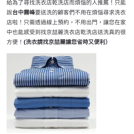
給為了尋找洗衣店乾洗店而煩惱的人推薦！只能
說
台中霧峰
要送洗的顧客們不用在煩惱尋求洗衣
店啦！只需透過線上預約，不用出門，讓您在家
中也能感受到找京喆麗洗衣店乾洗店送洗真的很
方便！
(洗衣請找京喆麗讓您省時又便利）