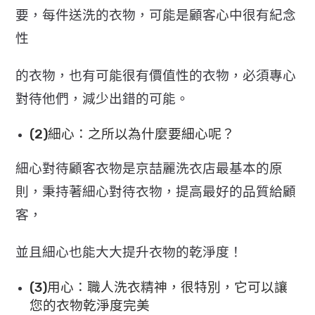
要，每件送洗的衣物，可能是顧客心中很有紀念
性
的衣物，也有可能很有價值性的衣物，必須專心
對待他們，減少出錯的可能。
(2)細心：之所以為什麼要細心呢？
細心對待顧客衣物是京喆麗洗衣店最基本的原
則，秉持著細心對待衣物，提高最好的品質給顧
客，
並且細心也能大大提升衣物的乾淨度！
(3)用心：職人洗衣精神，很特別，它可以讓
您的衣物乾淨度完美