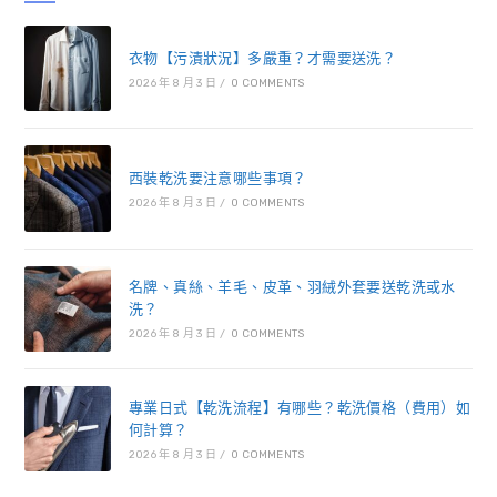
衣物【污漬狀況】多嚴重？才需要送洗？
2026 年 8 月 3 日
/
0 COMMENTS
西裝乾洗要注意哪些事項？
2026 年 8 月 3 日
/
0 COMMENTS
名牌、真絲、羊毛、皮革、羽絨外套要送乾洗或水
洗？
2026 年 8 月 3 日
/
0 COMMENTS
專業日式【乾洗流程】有哪些？乾洗價格（費用）如
何計算？
2026 年 8 月 3 日
/
0 COMMENTS