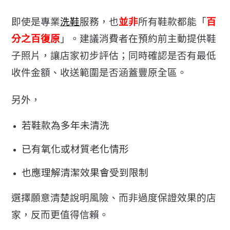
即使是專業
洗鞋
服務，也
並非
所有鞋款都能「
百
分之百復原
」。
建議消費者在預約前主動提供鞋
子照片，讓店家初步評估；
同時確認是否有最低
收件金額、收送範圍是否涵蓋豐原全區。
另外，
若鞋款為多年未清洗
已有氧化或材質老化情形
也應理解清潔效果會受到限制
選擇願意清楚說明風險、
而非過度保證效果的店
家，反而更值得信賴。