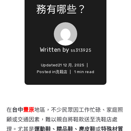
務有哪些？
Written by
ss313925
Updated
21 12 月, 2025
Posted in
洗鞋店
1 min read
在
台中
豐原
地區，不少民眾因工作忙碌、家庭照
顧或交通因素，
難以親自將鞋款送至洗鞋店處
理。尤其是
運動鞋、精品鞋、
麂皮鞋
或
特殊材質