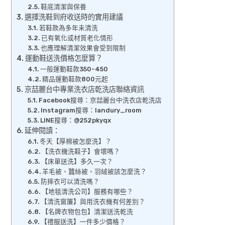
鞋底清潔與保養
選擇洗鞋到府收送時的實用建議
若鞋款為多年未清洗
已有氧化或材質老化情形
也應理解清潔效果會受到限制
運動鞋送洗價格怎麼算？
一般運動鞋款350-450
精品運動鞋款800元起
京喆麗台中專業洗衣店乾洗店聯絡資訊
Facebook搜尋：京喆麗台中洗衣店乾洗店
Instagram搜尋：landury_room
LINE搜尋：@252pkyqx
延伸閱讀：
冬天【厚棉被怎麼洗】？
【洗衣機洗鞋子】會壞嗎？
【床單送洗】多久一次？
羊毛被、蠶絲被、羽絨被該怎麼洗？
防摔衣可以清洗嗎？
【地毯清洗公司】服務有哪些？
【清洗窗簾】與用洗衣機有何差別？
【名牌衣物包包】清潔送洗乾洗
【禮服送洗】一件多少價格？