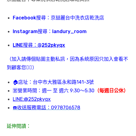
Facebook搜尋：京喆麗台中洗衣店乾洗店
Instagram搜尋：landury_room
LINE搜尋：@252pkyqx
（加入請傳個貼圖主動私訊，因為系統原因只加入會看不
到顧客您🙇‍♂️）
🏠店址：台中市大雅區永和路141-3號
🈺️營業時間：週一 至 週六 9:30～5:30
（每週日公休）
LINE:@252pkyqx
☎️收送服務電話：0978706578
延伸閱讀：