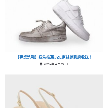
【專業洗鞋】送洗推薦JZL京喆麗到府收送！
2026 年 4 月 22 日