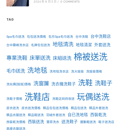
2026 年 8 月 3 日
/
0 COMMENTS
TAG
台中洗鞋店
Spa毛巾送洗
包包送洗價格
包月Spa毛巾送洗
台中洗鞋
地毯清洗
地毯清潔
外套送洗
台中霧峰洗衣店
名牌包包送洗
棉被送洗
專業洗鞋
床單送洗
床組送洗
洗地毯
毛巾送洗
洗地毯洗衣店
洗大娃娃
洗娃娃價格
洗鞋
洗鞋子
洗窗簾
洗衣機洗鞋子
洗玩偶(娃娃)價格
洗鞋店
玩偶送洗
洗鞋子價格
洗鞋店到府收送
皮衣送洗
皮衣送洗價格
精品包包送洗價格
精品包送洗
精品外套送洗
自已洗地毯
西裝乾洗
精品衣服送洗
精品鞋送洗
羽絨外套送洗
西裝送洗
送洗鞋子
西裝乾洗價格
豐原洗衣
運動鞋送洗
鞋子送洗店
高級衣服送洗