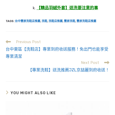
【精品羽絨外套】送洗要注意的事
TAGS
:
台中豐原洗鞋店推薦
,
洗鞋
,
洗鞋店推薦
,
豐原洗鞋
,
豐原洗鞋店推薦
Previous Post
Read
台中東區【洗鞋店】專業到府收送服務！免出門也能享受
more
專業清潔
Next Post
articles
【專業洗鞋】送洗推薦JZL京喆麗到府收送！
YOU MIGHT ALSO LIKE