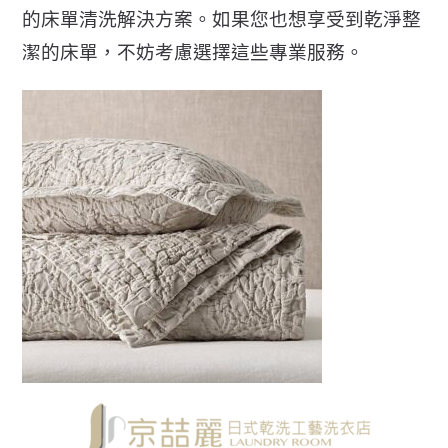
的床單清洗解決方案。如果您也想享受到乾淨整
潔的床單，不妨考慮選擇這些專業服務。