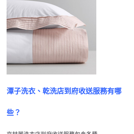
潭子
洗衣、乾洗店到府收送服務有哪
些？