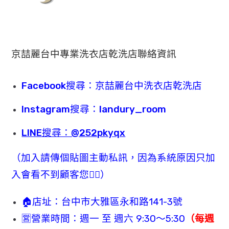
京喆麗
台中專業洗衣店乾洗店聯絡資訊
Facebook搜尋：京喆麗台中洗衣店乾洗店
Instagram搜尋：landury_room
LINE搜尋：@252pkyqx
（加入請傳個貼圖主動私訊，因為系統原因只加
入會看不到顧客您🙇‍♂️）
🏠店址：台中市大雅區永和路141-3號
🈺️營業時間：週一 至 週六 9:30～5:30
（每週