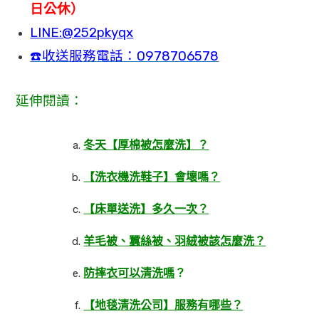
日公休）
LINE:@252pkyqx
☎️收送服務電話：0978706578
延伸閱讀：
冬天【厚棉被怎麼洗】？
【洗衣機洗鞋子】會壞嗎？
【床單送洗】多久一次？
羊毛被、蠶絲被、羽絨被該怎麼洗？
防摔衣可以清洗嗎
？
【地毯清洗公司】服務有哪些？