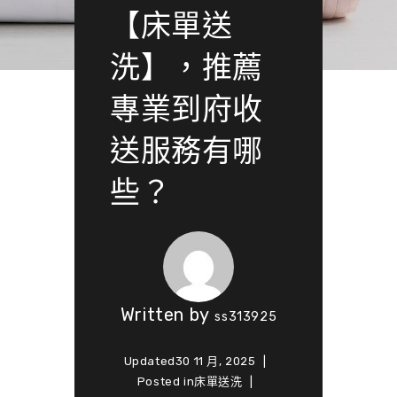
【床單送
洗】，推薦
專業到府收
送服務有哪
些？
Written by
ss313925
Updated
30 11 月, 2025
Posted in
床單送洗