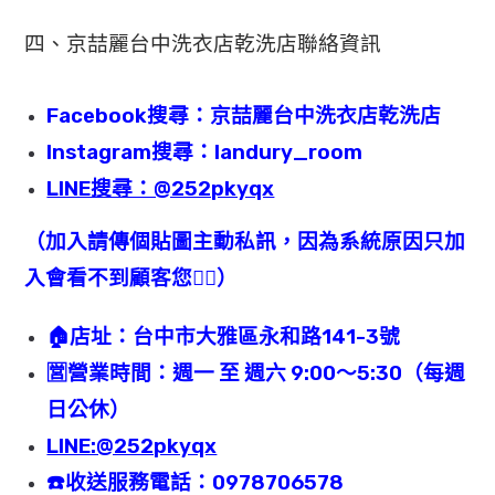
四、京喆麗台中洗衣店乾洗店聯絡資訊
Facebook搜尋：京喆麗台中洗衣店乾洗店
Instagram搜尋：landury_room
LINE搜尋：@252pkyqx
（加入請傳個貼圖主動私訊，因為系統原因只加
入會看不到顧客您🙇‍♂️）
🏠店址：台中市大雅區永和路141-3號
🈺️營業時間：週一 至 週六 9:00～5:30（每週
日公休）
LINE:@252pkyqx
☎️收送服務電話：0978706578