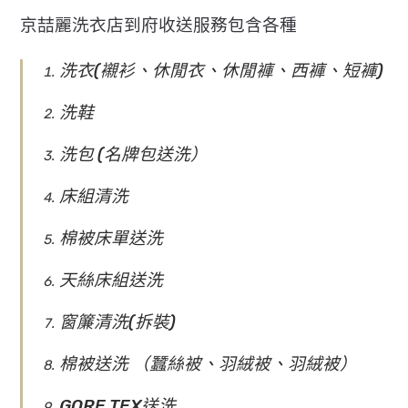
京喆麗洗衣店到府收送服務包含各種
洗衣(襯衫、休閒衣、休閒褲、西褲、短褲)
洗鞋
洗包 (名牌包送洗）
床組清洗
棉被床單送洗
天絲床組送洗
窗簾清洗(拆裝)
棉被送洗 （蠶絲被、羽絨被、羽絨被）
GORE TEX送洗