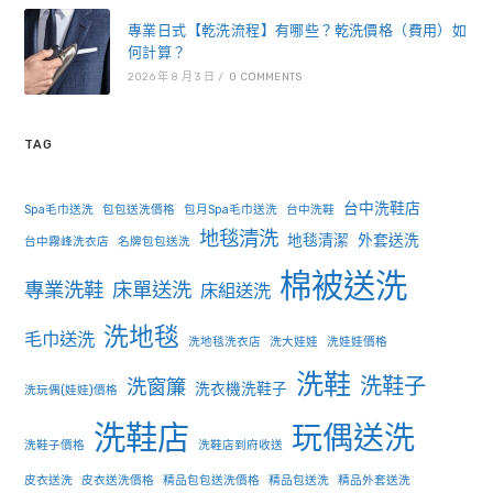
專業日式【乾洗流程】有哪些？乾洗價格（費用）如
何計算？
2026 年 8 月 3 日
/
0 COMMENTS
TAG
台中洗鞋店
Spa毛巾送洗
包包送洗價格
包月Spa毛巾送洗
台中洗鞋
地毯清洗
地毯清潔
外套送洗
台中霧峰洗衣店
名牌包包送洗
棉被送洗
專業洗鞋
床單送洗
床組送洗
洗地毯
毛巾送洗
洗地毯洗衣店
洗大娃娃
洗娃娃價格
洗鞋
洗鞋子
洗窗簾
洗衣機洗鞋子
洗玩偶(娃娃)價格
洗鞋店
玩偶送洗
洗鞋子價格
洗鞋店到府收送
皮衣送洗
皮衣送洗價格
精品包包送洗價格
精品包送洗
精品外套送洗