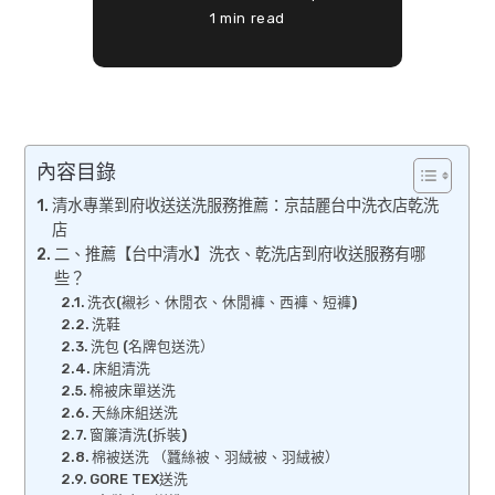
1 min read
內容目錄
清水專業到府收送送洗服務推薦：京喆麗台中洗衣店乾洗
店
二、推薦【台中清水】洗衣、乾洗店到府收送服務有哪
些？
洗衣(襯衫、休閒衣、休閒褲、西褲、短褲)
洗鞋
洗包 (名牌包送洗）
床組清洗
棉被床單送洗
天絲床組送洗
窗簾清洗(拆裝)
棉被送洗 （蠶絲被、羽絨被、羽絨被）
GORE TEX送洗