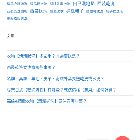
自已洗地毯
西裝乾洗
精品衣服送洗
精品鞋送洗
羽絨外套送洗
西裝送洗
送洗鞋子
西裝乾洗價格
豐原洗衣
運動鞋送洗
鞋子送洗店
高級衣服送洗
文章
衣物【污漬狀況】多嚴重？才需要送洗？
西裝乾洗要注意哪些事項？
名牌、真絲、羊毛、皮革、羽絨外套要送乾洗或水洗？
專業日式【乾洗流程】有哪些？乾洗價格（費用）如何計算？
高級&精緻衣物【清潔送洗】要注意哪些事？