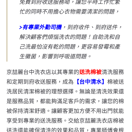
免費到府收送服務呦，讓您平時工作忙繁
忙的同時不用擔心衣物需要清潔的問題，
>有專業外勤司機
，到府收件、到府送件，
解決顧客們煩惱洗衣的問題！自助洗和自
己洗最怕沒有乾的問題，更容易發霉和產
生黴菌，影響到呼吸道問題。
京喆麗台中洗衣店以其專業的
送洗棉被
清洗服務
和定期到府收送服務，成為
【台中清水】
棉被送
洗
居民清潔棉被的理想選擇。無論是清洗效果還
是服務品質，都能夠滿足客戶的需求，讓您的棉
被保持清潔舒適。讓顧客更加方便不用出門就能
享受到專業的送洗服務。交給京喆麗洗衣店棉被
送洗還能確保清洗的效果和品質，專業師傅會根