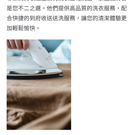
是您不二之選。他們提供高品質的洗衣服務，配
合快捷的到府收送送洗服務，讓您的清潔體驗更
加輕鬆愉快。