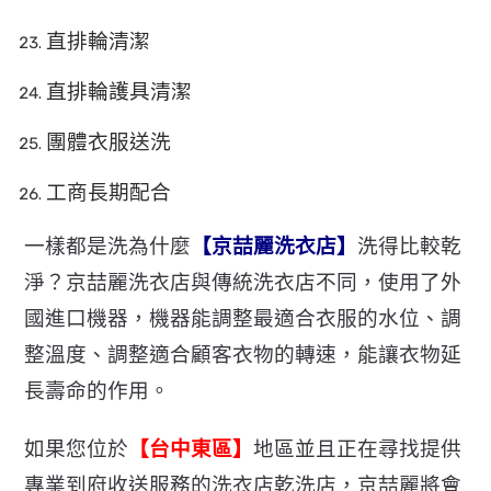
直排輪清潔
直排輪護具清潔
團體衣服送洗
工商長期配合
一樣都是洗為什麼
【京喆麗洗衣店】
洗得比較乾
淨？京喆麗洗衣店與傳統洗衣店不同，使用了外
國進口機器，機器能調整最適合衣服的水位、調
整溫度、調整適合顧客衣物的轉速，能讓衣物延
長壽命的作用。
如果您位於
【台中東區】
地區並且正在尋找提供
專業到府收送服務的洗衣店乾洗店，京喆麗將會