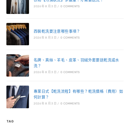
2026 年 8 月 3 日
/
0 COMMENTS
西裝乾洗要注意哪些事項？
2026 年 8 月 3 日
/
0 COMMENTS
名牌、真絲、羊毛、皮革、羽絨外套要送乾洗或水
洗？
2026 年 8 月 3 日
/
0 COMMENTS
專業日式【乾洗流程】有哪些？乾洗價格（費用）如
何計算？
2026 年 8 月 3 日
/
0 COMMENTS
TAG