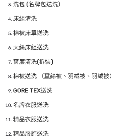
洗包 (名牌包送洗）
床組清洗
棉被床單送洗
天絲床組送洗
窗簾清洗(拆裝)
棉被送洗 （蠶絲被、羽絨被、羽絨被）
GORE TEX送洗
名牌衣服送洗
精品衣服送洗
精品服飾送洗