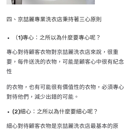
四、京喆麗專業洗衣店秉持著三心原則
（1)專心：之所以為什麼要專心呢？
專心對待顧客衣物對京喆麗洗衣店來說，很重
要，每件送洗的衣物，可能是顧客心中很有紀念
性
的衣物，也有可能很有價值性的衣物，必須專心
對待他們，減少出錯的可能。
(2)細心：之所以為什麼要細心呢？
細心對待顧客衣物是京喆麗洗衣店最基本的原