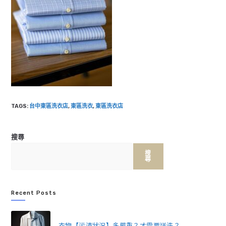
TAGS
:
台中東區洗衣店
,
東區洗衣
,
東區洗衣店
搜尋
搜
尋
Recent Posts
衣物【污漬狀況】多嚴重？才需要送洗？