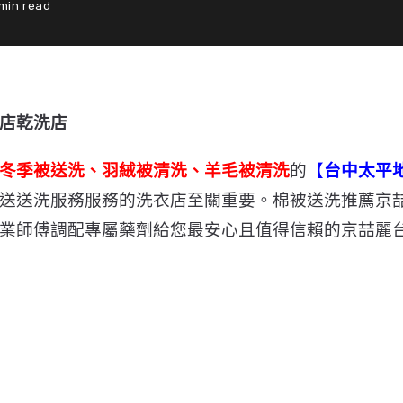
 min read
店乾洗店
冬季被送洗、羽絨被清洗、羊毛被清洗
的
【
台中太平
送送洗服務服務的洗衣店至關重要。棉被送洗推薦京
業師傅調配專屬藥劑給您最安心且值得信賴的京喆麗