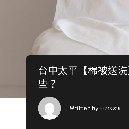
台中太平【棉被送洗
些？
Written by
ss313925