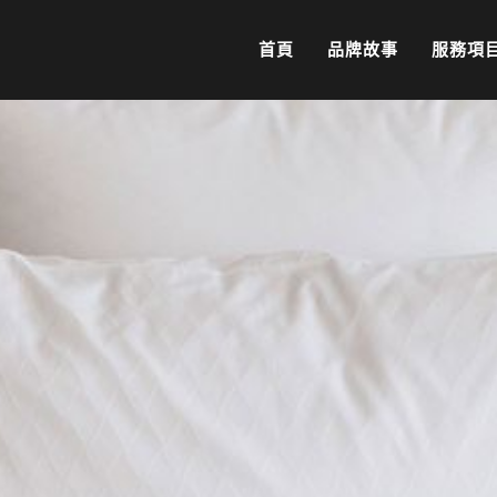
首頁
品牌故事
服務項