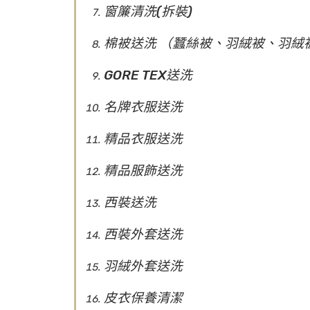
窗簾清洗(拆裝)
棉被送洗 （蠶絲被、羽絨被、羽絨
GORE TEX送洗
名牌衣服送洗
精品衣服送洗
精品服飾送洗
西裝送洗
西裝外套送洗
羽絨外套送洗
皮衣保養清潔