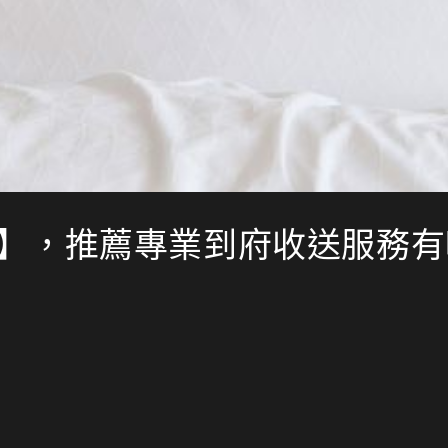
】，推薦專業到府收送服務有