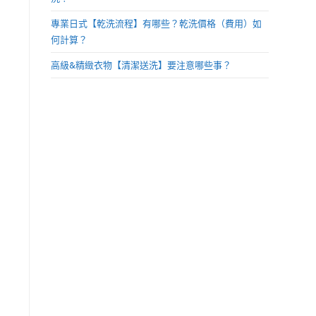
專業日式【乾洗流程】有哪些？乾洗價格（費用）如
何計算？
高級&精緻衣物【清潔送洗】要注意哪些事？