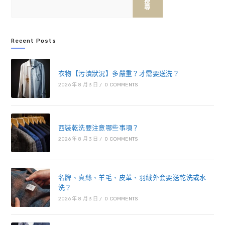
搜
尋
Recent Posts
衣物【污漬狀況】多嚴重？才需要送洗？
2026 年 8 月 3 日
/
0 COMMENTS
西裝乾洗要注意哪些事項？
2026 年 8 月 3 日
/
0 COMMENTS
名牌、真絲、羊毛、皮革、羽絨外套要送乾洗或水
洗？
2026 年 8 月 3 日
/
0 COMMENTS