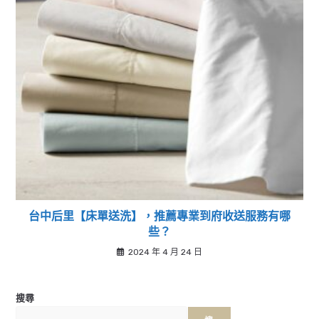
台中后里【床單送洗】，推薦專業到府收送服務有哪
些？
2024 年 4 月 24 日
搜尋