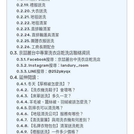
禮服送洗
大衣送洗
地毯送洗
地毯清潔
直排輪清潔
直排輪護具清潔
團體衣服送洗
工商長期配合
京喆麗台中專業洗衣店乾洗店聯絡資訊
Facebook搜尋：京喆麗台中洗衣店乾洗店
Instagram搜尋：landury_room
LINE搜尋：@252pkyqx
延伸閱讀：
冬天【厚棉被怎麼洗】？
【洗衣機洗鞋子】會壞嗎？
【床單送洗】多久一次？
羊毛被、蠶絲被、羽絨被該怎麼洗？
防摔衣可以清洗嗎？
【地毯清洗公司】服務有哪些？
【清洗窗簾】與用洗衣機有何差別？
【名牌衣物包包】清潔送洗乾洗
【禮服送洗】一件多少價格？