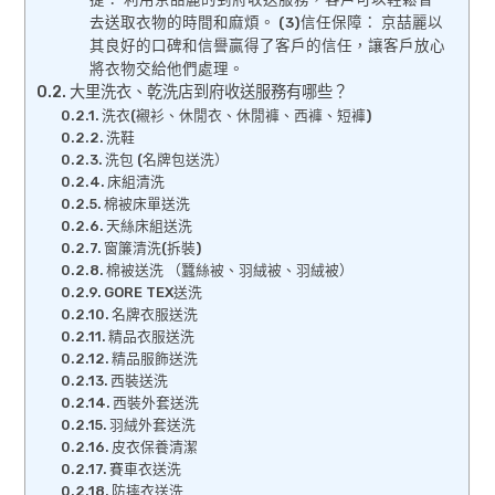
去送取衣物的時間和麻煩。 (3)信任保障： 京喆麗以
其良好的口碑和信譽贏得了客戶的信任，讓客戶放心
將衣物交給他們處理。
大里洗衣、乾洗店到府收送服務有哪些？
洗衣(襯衫、休閒衣、休閒褲、西褲、短褲)
洗鞋
洗包 (名牌包送洗）
床組清洗
棉被床單送洗
天絲床組送洗
窗簾清洗(拆裝)
棉被送洗 （蠶絲被、羽絨被、羽絨被）
GORE TEX送洗
名牌衣服送洗
精品衣服送洗
精品服飾送洗
西裝送洗
西裝外套送洗
羽絨外套送洗
皮衣保養清潔
賽車衣送洗
防摔衣送洗