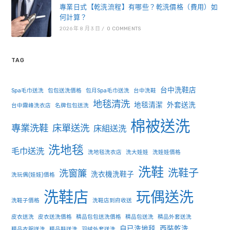
專業日式【乾洗流程】有哪些？乾洗價格（費用）如
何計算？
2026 年 8 月 3 日
/
0 COMMENTS
TAG
台中洗鞋店
Spa毛巾送洗
包包送洗價格
包月Spa毛巾送洗
台中洗鞋
地毯清洗
地毯清潔
外套送洗
台中霧峰洗衣店
名牌包包送洗
棉被送洗
專業洗鞋
床單送洗
床組送洗
洗地毯
毛巾送洗
洗地毯洗衣店
洗大娃娃
洗娃娃價格
洗鞋
洗鞋子
洗窗簾
洗衣機洗鞋子
洗玩偶(娃娃)價格
洗鞋店
玩偶送洗
洗鞋子價格
洗鞋店到府收送
皮衣送洗
皮衣送洗價格
精品包包送洗價格
精品包送洗
精品外套送洗
自已洗地毯
西裝乾洗
精品衣服送洗
精品鞋送洗
羽絨外套送洗