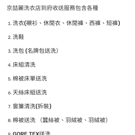
京喆麗洗衣店到府收送服務包含各種
洗衣(襯衫、休閒衣、休閒褲、西褲、短褲)
洗鞋
洗包 (名牌包送洗）
床組清洗
棉被床單送洗
天絲床組送洗
窗簾清洗(拆裝)
棉被送洗 （蠶絲被、羽絨被、羽絨被）
GORE TEX送洗