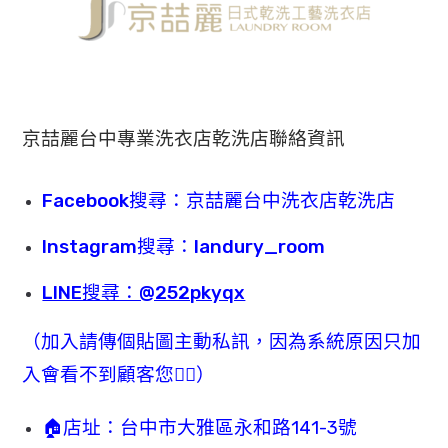
京喆麗
台中專業洗衣店乾洗店聯絡資訊
Facebook搜尋：京喆麗台中洗衣店乾洗店
Instagram搜尋：landury_room
LINE搜尋：@252pkyqx
（加入請傳個貼圖主動私訊，因為系統原因只加
入會看不到顧客您🙇‍♂️）
🏠店址：台中市大雅區永和路141-3號