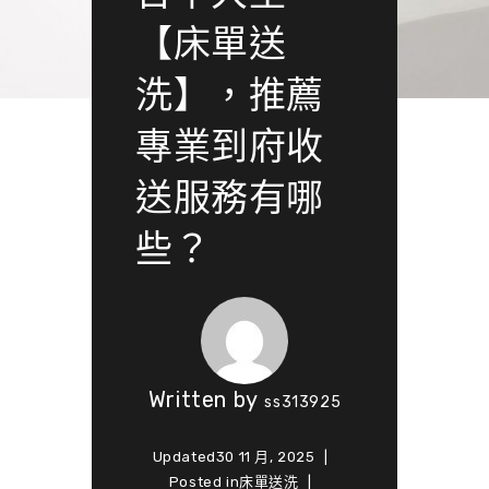
【床單送
洗】，推薦
專業到府收
送服務有哪
些？
Written by
ss313925
Updated
30 11 月, 2025
Posted in
床單送洗