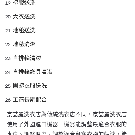
禮服送洗
大衣送洗
地毯送洗
地毯清潔
直排輪清潔
直排輪護具清潔
團體衣服送洗
工商長期配合
京喆麗洗衣店與傳統洗衣店不同，京喆麗洗衣店
使用了外國進口機器，機器能調整最適合衣服的
水位、調整溫度、調整適合顧客衣物的轉速，能