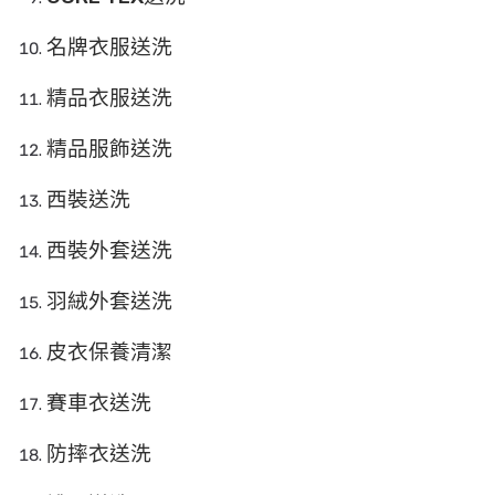
名牌衣服送洗
精品衣服送洗
精品服飾送洗
西裝送洗
西裝外套送洗
羽絨外套送洗
皮衣保養清潔
賽車衣送洗
防摔衣送洗