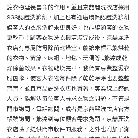
讓衣物延長壽命的作用。並且京喆麗洗衣店採用
SGS認證洗滌劑，加上也有通過環保認證洗滌劑
讓客人的衣服洗起來更良好，也能讓顧客的衣物
更乾淨！顧客衣物洗衣機清潔完成後，京喆麗洗
衣店有專屬防霉除菌乾燥室，能讓未標示能烘乾
的衣物、窗簾、床組、地毯、玩偶等…能達成乾
燥除菌效果。衣物乾燥完畢，我們有專業整燙衣
服團隊，使客人衣物每件除了乾乾淨淨也要整整
齊齊。並且京喆麗洗衣店也有著，專業線上諮詢
人員，能解決每位客人尋求衣物之問題，不管是
門市詢問，電話詢問，或者是京喆麗洗衣店官方
帳號詢問，能達到每位顧客需求為題。京喆麗洗
衣店除了提供門市收件的服務，之外也附加了滿