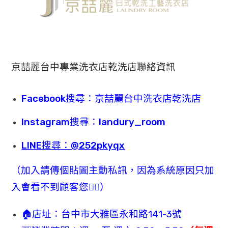
京喆麗
台中專業洗衣店乾洗店聯絡資訊
Facebook搜尋：京喆麗台中洗衣店乾洗店
Instagram搜尋：landury_room
LINE搜尋：@252pkyqx
（加入請傳個貼圖主動私訊，因為系統原因只加
入會看不到顧客您🙇‍♂️）
🏠店址：台中市大雅區永和路141-3號