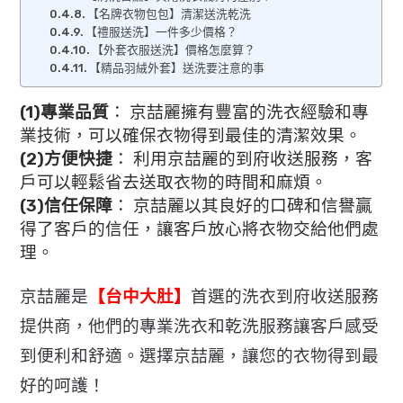
【名牌衣物包包】清潔送洗乾洗
【禮服送洗】一件多少價格？
【外套衣服送洗】價格怎麼算？
【精品羽絨外套】送洗要注意的事
(1)專業品質
： 京喆麗擁有豐富的洗衣經驗和專
業技術，可以確保衣物得到最佳的清潔效果。
(2)方便快捷
： 利用京喆麗的到府收送服務，客
戶可以輕鬆省去送取衣物的時間和麻煩。
(3)信任保障
： 京喆麗以其良好的口碑和信譽贏
得了客戶的信任，讓客戶放心將衣物交給他們處
理。
京喆麗是
【台中大肚】
首選的洗衣到府收送服務
提供商，他們的專業洗衣和乾洗服務讓客戶感受
到便利和舒適。選擇京喆麗，讓您的衣物得到最
好的呵護！