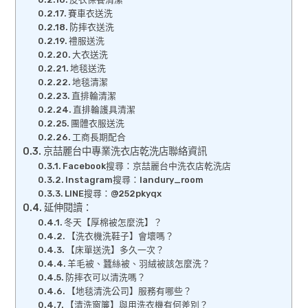
賽車衣送洗
防摔衣送洗
禮服送洗
大衣送洗
地毯送洗
地毯清潔
直排輪清潔
直排輪護具清潔
團體衣服送洗
工商長期配合
京喆麗台中專業洗衣店乾洗店聯絡資訊
Facebook搜尋：京喆麗台中洗衣店乾洗店
Instagram搜尋：landury_room
LINE搜尋：@252pkyqx
延伸閱讀：
冬天【厚棉被怎麼洗】？
【洗衣機洗鞋子】會壞嗎？
【床單送洗】多久一次？
羊毛被、蠶絲被、羽絨被該怎麼洗？
防摔衣可以清洗嗎？
【地毯清洗公司】服務有哪些？
【清洗窗簾】與用洗衣機有何差別？