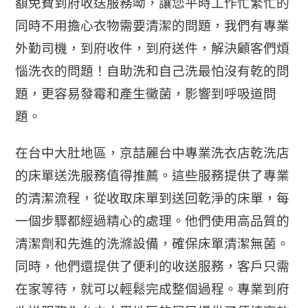
額免費到府收送服務呦，讓您平時工作忙繁忙的
同時不用擔心衣物需要清潔的問題，我們有專業
外勤司機，到府收件，到府送件，解決顧客們煩
惱洗衣的問題！自助洗和自己洗最怕沒有乾的問
題，更容易發霉和產生黴菌，影響到呼吸道問
題。
在台中大肚地區，京喆麗台中專業洗衣店乾洗店
的床單送洗服務值得推薦。這些服務提供了專業
的清潔流程，從收取床單到送回乾淨的床單，每
一個步驟都經過精心的處理。他們使用高品質的
清潔劑和先進的洗滌設備，確保床單清潔無菌。
同時，他們還提供了便利的收送服務，客戶只需
在家等待，就可以輕鬆完成整個過程。
專業到府