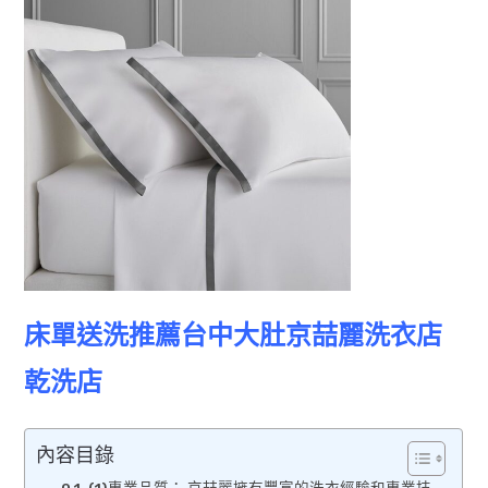
床單送洗推薦台中大肚京喆麗洗衣店
乾洗店
內容目錄