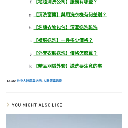
【地毯清洗公司】服務有哪些？
【清洗窗簾】與用洗衣機有何差別？
【名牌衣物包包】清潔送洗乾洗
【禮服送洗】一件多少價格？
【外套衣服送洗】價格怎麼算？
【精品羽絨外套】送洗要注意的事
TAGS
:
台中大肚床單送洗
,
大肚床單送洗
YOU MIGHT ALSO LIKE