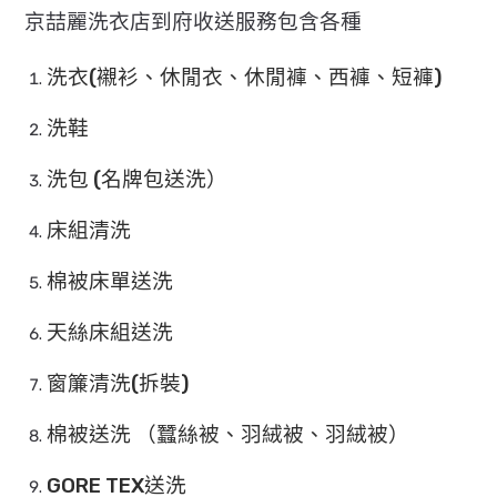
京喆麗洗衣店到府收送服務包含各種
洗衣(襯衫、休閒衣、休閒褲、西褲、短褲)
洗鞋
洗包 (名牌包送洗）
床組清洗
棉被床單送洗
天絲床組送洗
窗簾清洗(拆裝)
棉被送洗 （蠶絲被、羽絨被、羽絨被）
GORE TEX送洗