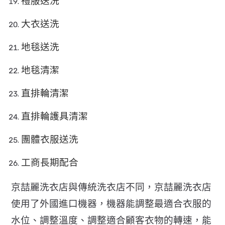
禮服送洗
大衣送洗
地毯送洗
地毯清潔
直排輪清潔
直排輪護具清潔
團體衣服送洗
工商長期配合
京喆麗洗衣店與傳統洗衣店不同，京喆麗洗衣店
使用了外國進口機器，機器能調整最適合衣服的
水位、調整溫度、調整適合顧客衣物的轉速，能