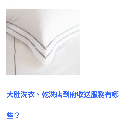
大肚
洗衣、乾洗店到府收送服務有哪
些？