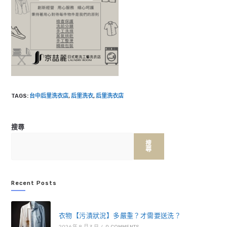
TAGS
:
台中后里洗衣店
,
后里洗衣
,
后里洗衣店
搜尋
搜
尋
Recent Posts
衣物【污漬狀況】多嚴重？才需要送洗？