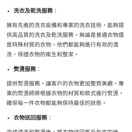
洗衣及乾洗服務
：
擁有先進的洗衣設備和專業的洗衣技術，能夠提
供高品質的洗衣及乾洗服務。無論是普通衣物還
是特殊材質的衣物，他們都能夠進行有效的清
洗，保證衣物的衛生和整潔。
熨燙服務
：
提供熨燙服務，讓客戶的衣物更加整齊美觀。專
業的熨燙師將根據衣物的材質和款式進行熨燙，
確保每一件衣物都能夠保持最佳的狀態。
衣物送回服務
：