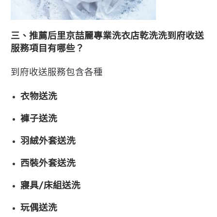
三、推薦后里京喆麗專業洗衣店乾洗洗到府收送
服務項目有哪些？
到府收送服務包含各種
衣物送洗
褲子送洗
羽絨外套送洗
西裝外套送洗
寢具/床組送洗
玩偶送洗