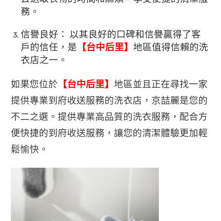
務。
信譽良好： 以其良好的口碑和信譽贏得了客
戶的信任，是
【台中后里】
地區值得信賴的洗
衣店之一。
如果您位於
【台中后里】
地區並且正在尋找一家
提供專業到府收送服務的洗衣店，京喆麗是您的
不二之選。提供專業高品質的洗衣服務，配合方
便快捷的到府收送服務，讓您的清潔體驗更加輕
鬆愉快。