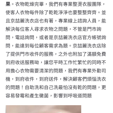
果
。衣物乾燥完畢，我們有專業整燙衣服團隊，
使客人衣物每件除了乾乾淨淨也要整整齊齊。並
且京喆麗洗衣店也有著，專業線上諮詢人員，能
解決每位客人尋求衣物之問題，不管是門市詢
問，電話詢問，或者是京喆麗洗衣店官方帳號詢
問，能達到每位顧客需求為題。京喆麗洗衣店除
了提供門市收件的服務，之外也附加了滿額免費
到府收送服務呦，讓您平時工作忙繁忙的同時不
用擔心衣物需要清潔的問題，我們有專業外勤司
機，到府收件，到府送件，解決顧客們煩惱洗衣
的問題！自助洗和自己洗最怕沒有乾的問題，更
容易發霉和產生黴菌，影響到呼吸道問題