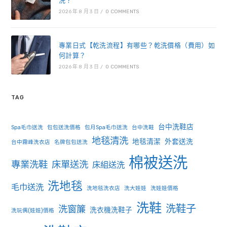
洗？
2026 年 8 月 3 日
/
0 COMMENTS
專業日式【乾洗流程】有哪些？乾洗價格（費用）如
何計算？
2026 年 8 月 3 日
/
0 COMMENTS
TAG
台中洗鞋店
Spa毛巾送洗
包包送洗價格
包月Spa毛巾送洗
台中洗鞋
地毯清洗
地毯清潔
外套送洗
台中霧峰洗衣店
名牌包包送洗
棉被送洗
專業洗鞋
床單送洗
床組送洗
洗地毯
毛巾送洗
洗地毯洗衣店
洗大娃娃
洗娃娃價格
洗鞋
洗鞋子
洗窗簾
洗衣機洗鞋子
洗玩偶(娃娃)價格