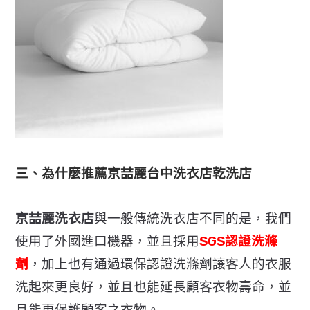
三、為什麼推薦京喆麗台中洗衣店乾洗店
京喆麗洗衣店
與一般傳統洗衣店不同的是，我們
使用了外國進口機器，並且採用
SGS認證洗滌
劑
，加上也有通過環保認證洗滌劑讓客人的衣服
洗起來更良好，並且也能延長顧客衣物壽命，並