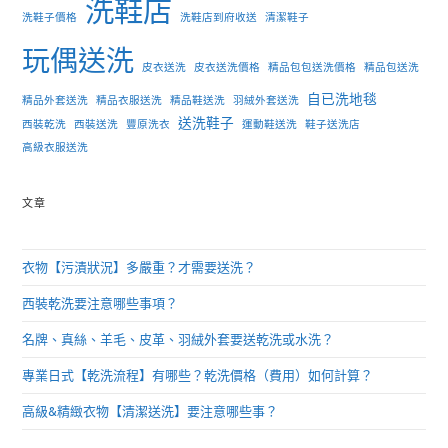
洗鞋店
洗鞋子價格
洗鞋店到府收送
清潔鞋子
玩偶送洗
皮衣送洗
皮衣送洗價格
精品包包送洗價格
精品包送洗
自已洗地毯
精品外套送洗
精品衣服送洗
精品鞋送洗
羽絨外套送洗
送洗鞋子
西裝乾洗
西裝送洗
豐原洗衣
運動鞋送洗
鞋子送洗店
高級衣服送洗
文章
衣物【污漬狀況】多嚴重？才需要送洗？
西裝乾洗要注意哪些事項？
名牌、真絲、羊毛、皮革、羽絨外套要送乾洗或水洗？
專業日式【乾洗流程】有哪些？乾洗價格（費用）如何計算？
高級&精緻衣物【清潔送洗】要注意哪些事？