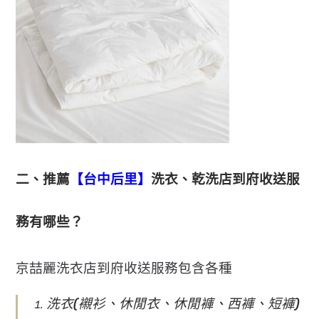
二、推薦
【台中后里】
洗衣、乾洗店到府收送服
務有哪些？
京喆麗洗衣店到府收送服務包含各種
洗衣(襯衫、休閒衣、休閒褲、西褲、短褲)