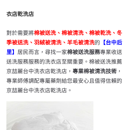
衣店乾洗店
對於需要將
棉被送洗、棉被清洗、棉被乾洗、冬
季被送洗、羽絨被清洗、羊毛被清洗
的
【台中后
里】
居民而言，尋找一家
棉被送洗服務
專業收送
送洗服務服務的洗衣店至關重要。棉被送洗推薦
京喆麗台中洗衣店乾洗店，
專業棉被清洗技術
，
專業師傅調配專屬藥劑給您最安心且值得信賴的
京喆麗台中洗衣店乾洗店。