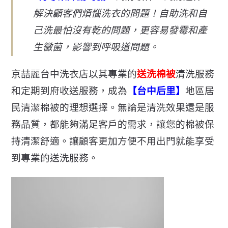
解決顧客們煩惱洗衣的問題！自助洗和自
己洗最怕沒有乾的問題，更容易發霉和產
生黴菌，影響到呼吸道問題。
京喆麗台中洗衣店以其專業的
送洗棉被
清洗服務
和定期到府收送服務，成為
【台中后里】
地區居
民清潔棉被的理想選擇。無論是清洗效果還是服
務品質，都能夠滿足客戶的需求，讓您的棉被保
持清潔舒適。讓顧客更加方便不用出門就能享受
到專業的送洗服務。