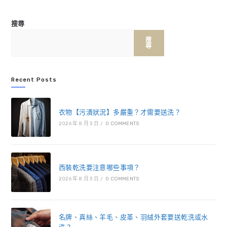
搜尋
搜
尋
Recent Posts
衣物【污漬狀況】多嚴重？才需要送洗？
2026 年 8 月 3 日
/
0 COMMENTS
西裝乾洗要注意哪些事項？
2026 年 8 月 3 日
/
0 COMMENTS
名牌、真絲、羊毛、皮革、羽絨外套要送乾洗或水