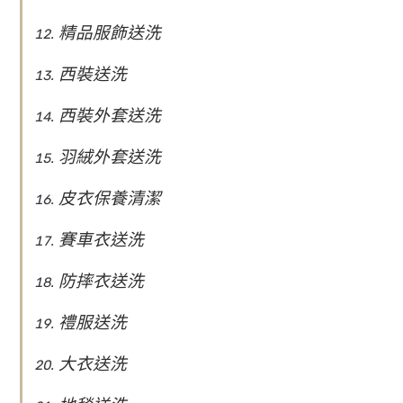
精品服飾送洗
西裝送洗
西裝外套送洗
羽絨外套送洗
皮衣保養清潔
賽車衣送洗
防摔衣送洗
禮服送洗
大衣送洗