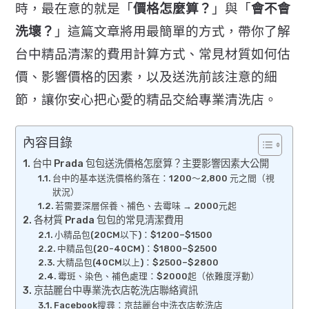
時，最在意的就是「
價格怎麼算？
」與「
會不會
洗壞？
」
這篇文章將用最簡單的方式，
帶你了解
台中精品清潔的費用計算方式、常見材質如何估
價、
影響價格的因素，以及送洗前該注意的細
節，
讓你安心把心愛的精品交給專業清洗店。
內容目錄
台中 Prada 包包送洗價格怎麼算？主要影響因素大公開
台中的基本送洗價格約落在：1200～2,800 元之間（視
狀況）
若需要深層保養、補色、去霉味 → 2000元起
各材質 Prada 包包的常見清潔費用
小精品包(20CM以下)：$1200–$1500
中精品包(20-40CM)：$1800–$2500
大精品包(40CM以上)：$2500–$2800
霉斑、染色、補色處理：$2000起（依難度浮動）
京喆麗台中專業洗衣店乾洗店聯絡資訊
Facebook搜尋：京喆麗台中洗衣店乾洗店