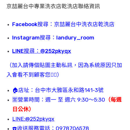
京喆麗
台中專業洗衣店乾洗店聯絡資訊
Facebook搜尋：京喆麗台中洗衣店乾洗店
Instagram搜尋：landury_room
LINE搜尋：@252pkyqx
（加入請傳個貼圖主動私訊，因為系統原因只加
入會看不到顧客您🙇‍♂️）
🏠店址：台中市大雅區永和路141-3號
🈺️營業時間：週一 至 週六 9:30～5:30
（每週
日公休）
LINE:@252pkyqx
☎️收送服務電話：0978706578