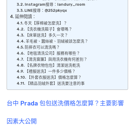
Instagram搜尋：landury_room
LINE搜尋：@252pkyqx
延伸閱讀：
冬天【厚棉被怎麼洗】？
【洗衣機洗鞋子】會壞嗎？
【床單送洗】多久一次？
羊毛被、蠶絲被、羽絨被該怎麼洗？
防摔衣可以清洗嗎？
【地毯清洗公司】服務有哪些？
【清洗窗簾】與用洗衣機有何差別？
【名牌衣物包包】清潔送洗乾洗
【禮服送洗】一件多少價格？
【外套衣服送洗】價格怎麼算？
【精品羽絨外套】送洗要注意的事
台中 Prada 包包送洗價格怎麼算？主要影響
因素大公開