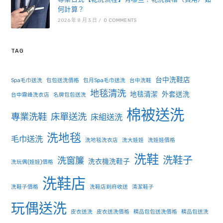
何計算？
2026 年 8 月 3 日
/
0 COMMENTS
TAG
台中洗鞋店
Spa毛巾送洗
包包送洗價格
包月Spa毛巾送洗
台中洗鞋
地毯清洗
地毯清潔
外套送洗
台中霧峰洗衣店
名牌包包送洗
棉被送洗
專業洗鞋
床單送洗
床組送洗
洗地毯
毛巾送洗
洗地毯洗衣店
洗大娃娃
洗娃娃價格
洗鞋
洗鞋子
洗窗簾
洗衣機洗鞋子
洗玩偶(娃娃)價格
洗鞋店
洗鞋子價格
洗鞋店到府收送
清潔鞋子
玩偶送洗
皮衣送洗
皮衣送洗價格
精品包包送洗價格
精品包送洗