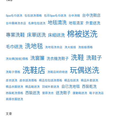
TAG
台中洗鞋店
Spa毛巾送洗
包包送洗價格
包月Spa毛巾送洗
台中洗鞋
地毯清洗
地毯清潔
外套送洗
台中霧峰洗衣店
名牌包包送洗
棉被送洗
專業洗鞋
床單送洗
床組送洗
洗地毯
毛巾送洗
洗地毯洗衣店
洗大娃娃
洗娃娃價格
洗鞋
洗鞋子
洗窗簾
洗衣機洗鞋子
洗玩偶(娃娃)價格
洗鞋店
玩偶送洗
洗鞋子價格
洗鞋店到府收送
皮衣送洗
皮衣送洗價格
精品包包送洗價格
精品包送洗
精品外套送洗
自已洗地毯
西裝乾洗
精品衣服送洗
精品鞋送洗
羽絨外套送洗
西裝送洗
送洗鞋子
西裝乾洗價格
豐原洗衣
運動鞋送洗
鞋子送洗店
高級衣服送洗
文章