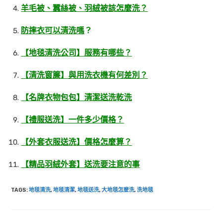
羊毛被、蠶絲被、羽絨被該怎麼洗？
防摔衣可以清洗嗎
？
【地毯清洗公司】服務有哪些？
【清洗窗簾】與用洗衣機有何差別？
【名牌衣物包包】清潔送洗乾洗
【禮服送洗】一件多少價格？
【外套衣服送洗】價格怎麼算？
【精品羽絨外套】送洗要注意的事
TAGS
:
地毯清洗
,
地毯清潔
,
地毯送洗
,
大地毯怎麼洗
,
洗地毯