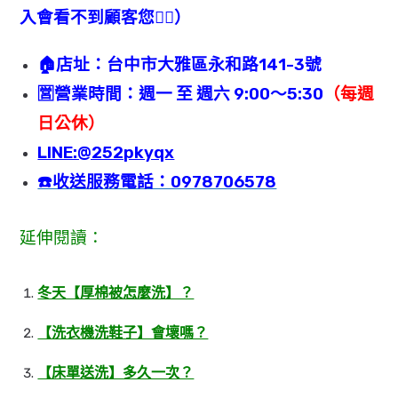
入會看不到顧客您🙇‍♂️）
🏠店址：台中市大雅區永和路141-3號
🈺️營業時間：週一 至 週六 9:00～5:30
（每週
日公休）
LINE:@252pkyqx
☎️收送服務電話：0978706578
延伸閱讀：
冬天【厚棉被怎麼洗】？
【洗衣機洗鞋子】會壞嗎？
【床單送洗】多久一次？